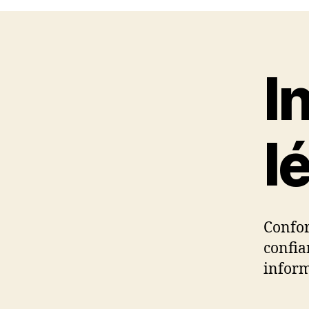
I
l
Confor
confia
inform