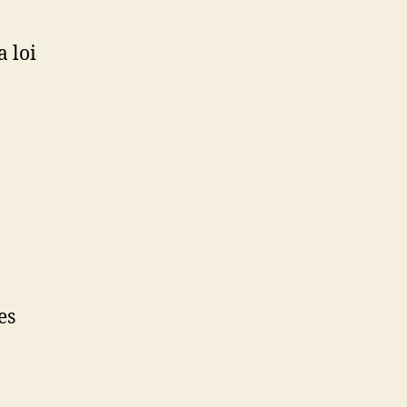
a loi
es