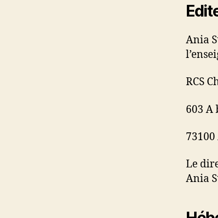
Edit
Ania S
l’ense
RCS C
603 A 
73100 
Le dir
Ania S
Héb