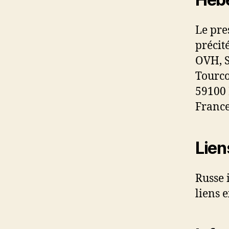
Le pres
précité
OVH, S
Tourco
59100
France
Lien
Russe 
liens e