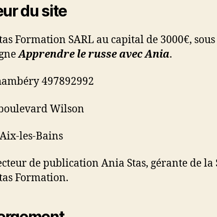
eur du site
tas Formation SARL au capital de 3000€, sous
igne
Apprendre le russe avec Ania
.
hambéry 497892992
boulevard Wilson
Aix-les-Bains
ecteur de publication Ania Stas, gérante de l
tas Formation.
ergement