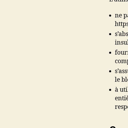
ne p
http
s’ab
insu
four
compl
s’as
le b
à ut
enti
resp