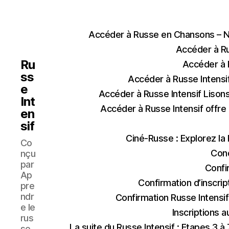
Accéder à Russe en Chansons – N
Accéder à Ru
Ru
Accéder à R
ss
Accéder à Russe Intensi
e
Accéder à Russe Intensif Lison
Int
Accéder à Russe Intensif offre
en
sif
Ciné-Russe : Explorez la
Co
Cond
nçu
par
Confi
Ap
Confirmation d’inscrip
pre
ndr
Confirmation Russe Intensif
e le
Inscriptions a
rus
La suite du Russe Intensif : Etapes 3 à 
se