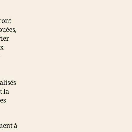
ront
ouées,
vier
ux
e
alisés
t la
les
ment à