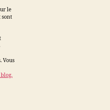
ur le
 sont
t
s
. Vous
 blog.