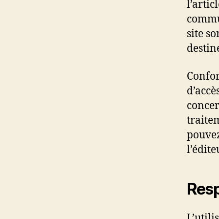
l’artic
commun
site s
destiné
Confor
d’accè
concer
traite
pouvez
l’édite
Resp
L’utili