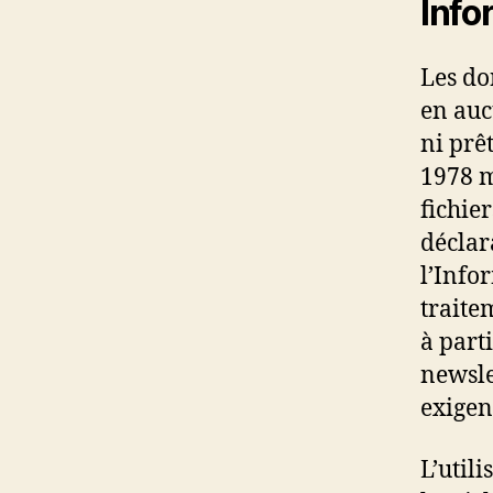
Info
Les do
en auc
ni prê
1978 m
fichier
déclar
l’Info
traite
à part
newsle
exigenc
L’util