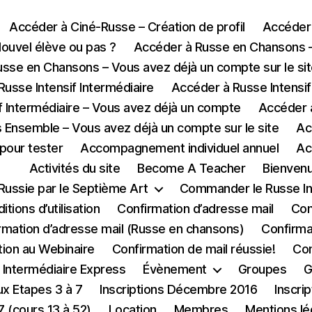
Accéder à Ciné-Russe – Création de profil
Accéder 
ouvel élève ou pas ?
Accéder à Russe en Chansons – 
sse en Chansons – Vous avez déjà un compte sur le si
usse Intensif Intermédiaire
Accéder à Russe Intensif
f Intermédiaire – Vous avez déjà un compte
Accéder à
s Ensemble – Vous avez déjà un compte sur le site
Ac
 pour tester
Accompagnement individuel annuel
Ac
Activités du site
Become A Teacher
Bienvenu
 Russie par le Septième Art
Commander le Russe In
itions d’utilisation
Confirmation d’adresse mail
Con
rmation d’adresse mail (Russe en chansons)
Confirma
tion au Webinaire
Confirmation de mail réussie!
Con
 Intermédiaire Express
Évènement
Groupes
G
ux Etapes 3 à 7
Inscriptions Décembre 2016
Inscri
7 (cours 13 à 52)
Location
Membres
Mentions lé