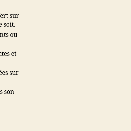
ert sur
 soit.
ants ou
tes et
ées sur
us son